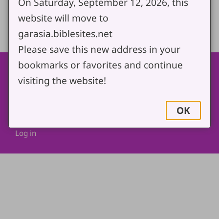
On Saturday, September 12, 2026, this
Share
website will move to
garasia.biblesites.net
Please save this new address in your
bookmarks or favorites and continue
Footer
Contact
visiting the website!
Copyright
Site map
OK
Privacy policy
Cookie settings
Log in